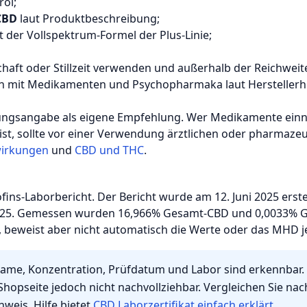
röl;
CBD
laut Produktbeschreibung;
t der Vollspektrum-Formel der Plus-Linie;
aft oder Stillzeit verwenden und außerhalb der Reichwei
 mit Medikamenten und Psychopharmaka laut Herstellerh
ngsangabe als eigene Empfehlung. Wer Medikamente einnimm
st, sollte vor einer Verwendung ärztlichen oder pharmazeu
irkungen
und
CBD und THC
.
ofins-Laborbericht. Der Bericht wurde am 12. Juni 2025 erst
2025. Gemessen wurden 16,966% Gesamt-CBD und 0,0033% G
 beweist aber nicht automatisch die Werte oder das MHD je
me, Konzentration, Prüfdatum und Labor sind erkennbar. E
Shopseite jedoch nicht nachvollziehbar. Vergleichen Sie n
weis. Hilfe bietet
CBD Laborzertifikat einfach erklärt
.