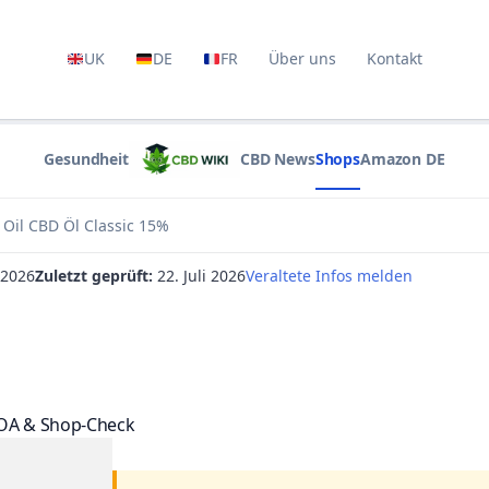
UK
DE
FR
Über uns
Kontakt
Gesundheit
CBD News
Shops
Amazon DE
CBD Wiki
 Oil CBD Öl Classic 15%
i 2026
Zuletzt geprüft:
22. Juli 2026
Veraltete Infos melden
COA & Shop-Check