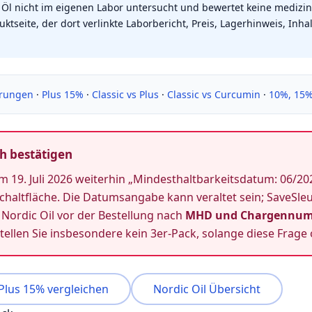
 Öl nicht im eigenen Labor untersucht und bewertet keine medizi
ktseite, der dort verlinkte Laborbericht, Preis, Lagerhinweis, In
hrungen
·
Plus 15%
·
Classic vs Plus
·
Classic vs Curcumin
·
10%, 15
h bestätigen
 am 19. Juli 2026 weiterhin „Mindesthaltbarkeitsdatum: 06/20
chaltfläche. Die Datumsangabe kann veraltet sein; SaveSleu
 Nordic Oil vor der Bestellung nach
MHD und Chargennum
ellen Sie insbesondere kein 3er-Pack, solange diese Frage o
Plus 15% vergleichen
Nordic Oil Übersicht