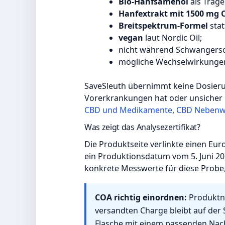
Bio-Hanfsamenöl
als Träge
Hanfextrakt mit 1500 mg 
Breitspektrum-Formel
stat
vegan
laut Nordic Oil;
nicht während Schwangersch
mögliche Wechselwirkungen
SaveSleuth übernimmt keine Dosieru
Vorerkrankungen hat oder unsicher i
CBD und Medikamente
,
CBD Nebenw
Was zeigt das Analysezertifikat?
Die Produktseite verlinkte einen Eur
ein Produktionsdatum vom 5. Juni 
konkrete Messwerte für diese Probe,
COA richtig einordnen:
Produktna
versandten Charge bleibt auf der 
Flasche mit einem passenden Nach