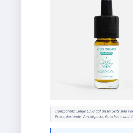
Transparenz: Einige Links auf dieser Seite sind P
Preise, Bestände, Vorteilspacks, Gutscheine und