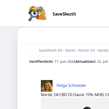
SaveSleuth
Skip
to
content
SaveSleuth DE
›
Stores
›
Nordic Oil
›
Nordic
Veröffentlicht:
17. Juni 2026
Aktualisiert:
22. Jul
Helga Schneider
Nordic Oil CBD Öl Classic 15%: MHD, 