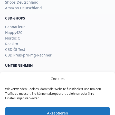
Shops Deutschland
Amazon Deutschland
CBD-SHOPS
CannaFleur
Happy420
Nordic Oil
Reakiro
CBD Öl Test
CBD Preis-pro-mg-Rechner
UNTERNEHMEN
Über uns
Cookies
Kontakt
Impressum
Wir verwenden Cookies, damit die Website funktioniert und um den
Affiliate-Hinweis
Traffic zu messen. Sie können akzeptieren, ablehnen oder Ihre
Wie SaveSleuth Geld verdient
Einstellungen verwalten.
Wie wir Deals, Shop-Seiten und Reviews prüfen
Datenschutz
Akzeptieren
Cookie-Richtlinie