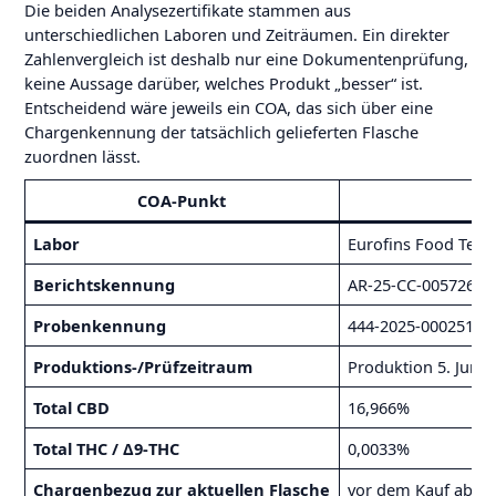
Die beiden Analysezertifikate stammen aus
unterschiedlichen Laboren und Zeiträumen. Ein direkter
Zahlenvergleich ist deshalb nur eine Dokumentenprüfung,
keine Aussage darüber, welches Produkt „besser“ ist.
Entscheidend wäre jeweils ein COA, das sich über eine
Chargenkennung der tatsächlich gelieferten Flasche
zuordnen lässt.
COA-Punkt
Cl
Labor
Eurofins Food Test
Berichtskennung
AR-25-CC-005726-0
Probenkennung
444-2025-00025187
Produktions-/Prüfzeitraum
Produktion 5. Juni 2
Total CBD
16,966%
Total THC / Δ9-THC
0,0033%
Chargenbezug zur aktuellen Flasche
vor dem Kauf abgle