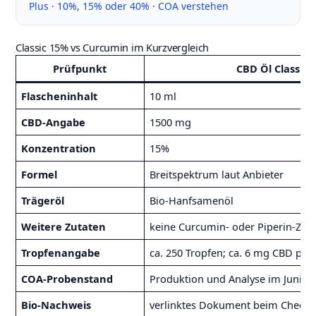
Plus
·
10%, 15% oder 40%
·
COA verstehen
Classic 15% vs Curcumin im Kurzvergleich
Prüfpunkt
CBD Öl Classic 
Flascheninhalt
10 ml
CBD-Angabe
1500 mg
Konzentration
15%
Formel
Breitspektrum laut Anbieter
Trägeröl
Bio-Hanfsamenöl
Weitere Zutaten
keine Curcumin- oder Piperin-Zus
Tropfenangabe
ca. 250 Tropfen; ca. 6 mg CBD pro 
COA-Probenstand
Produktion und Analyse im Juni 2
Bio-Nachweis
verlinktes Dokument beim Check 