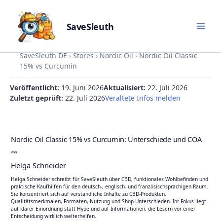
SaveSleuth
Skip
SaveSleuth DE
›
Stores
›
Nordic Oil
›
Nordic Oil Classic
to
15% vs Curcumin
content
Veröffentlicht:
19. Juni 2026
Aktualisiert:
22. Juli 2026
Zuletzt geprüft:
22. Juli 2026
Veraltete Infos melden
Nordic Oil Classic 15% vs Curcumin: Unterschiede und COA
Von
Helga Schneider
Helga Schneider schreibt für SaveSleuth über CBD, funktionales Wohlbefinden und
praktische Kaufhilfen für den deutsch-, englisch- und französischsprachigen Raum.
Sie konzentriert sich auf verständliche Inhalte zu CBD-Produkten,
Qualitätsmerkmalen, Formaten, Nutzung und Shop-Unterschieden. Ihr Fokus liegt
auf klarer Einordnung statt Hype und auf Informationen, die Lesern vor einer
Entscheidung wirklich weiterhelfen.