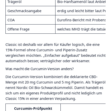
Trägeröl
Bio-Hanfsamenöl laut Anbieter
Geschmacksangabe
erdig und leicht bitter laut Pro
COA
Eurofins-Bericht mit Probensta
Offene Frage
welches MHD trägt die tatsächl
Classic ist deshalb vor allem für Käufer logisch, die eine
15%-Formel ohne Curcumin- und Piperin-Zusatz
vergleichen möchten. „Einfacher aufgebaut“ bedeutet nicht
automatisch besser, verträglicher oder wirksamer.
Was macht die Curcumin-Version anders?
Die Curcumin-Version kombiniert die deklarierte CBD-
Menge mit 20 mg Curcumin und 5 mg Piperin. Als Trägeröl
nennt Nordic Oil Bio-Schwarzkümmelöl. Damit handelt es
sich um ein eigenes Produktprofil und nicht lediglich um
Classic 15% in einer anderen Verpackung.
Curcumin-Prüfpunkt
Ei