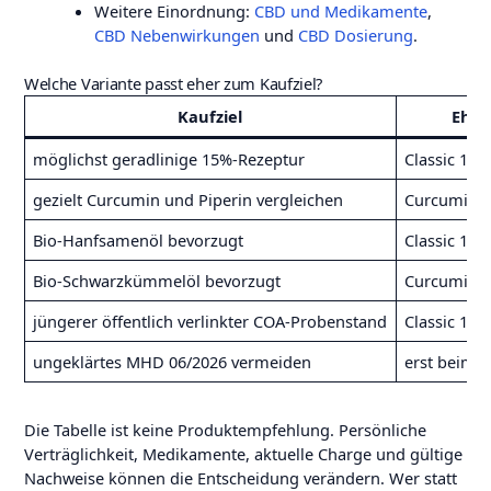
Weitere Einordnung:
CBD und Medikamente
,
CBD Nebenwirkungen
und
CBD Dosierung
.
Welche Variante passt eher zum Kaufziel?
Kaufziel
Eher
möglichst geradlinige 15%-Rezeptur
Classic 15%
gezielt Curcumin und Piperin vergleichen
Curcumin 
Bio-Hanfsamenöl bevorzugt
Classic 15%
Bio-Schwarzkümmelöl bevorzugt
Curcumin 
jüngerer öffentlich verlinkter COA-Probenstand
Classic 15%
ungeklärtes MHD 06/2026 vermeiden
erst beim A
Die Tabelle ist keine Produktempfehlung. Persönliche
Verträglichkeit, Medikamente, aktuelle Charge und gültige
Nachweise können die Entscheidung verändern. Wer statt