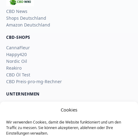
CBD
Wiki
CBD News
Shops Deutschland
Amazon Deutschland
CBD-SHOPS
CannaFleur
Happy420
Nordic Oil
Reakiro
CBD Öl Test
CBD Preis-pro-mg-Rechner
UNTERNEHMEN
Über uns
Cookies
Kontakt
Impressum
Wir verwenden Cookies, damit die Website funktioniert und um den
Affiliate-Hinweis
Traffic zu messen. Sie können akzeptieren, ablehnen oder Ihre
Wie SaveSleuth Geld verdient
Einstellungen verwalten.