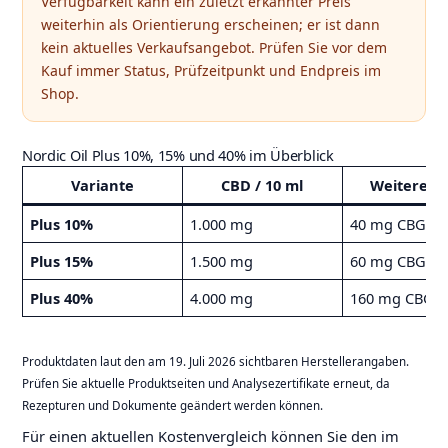
Verfügbarkeit kann ein zuletzt erkannter Preis
weiterhin als Orientierung erscheinen; er ist dann
kein aktuelles Verkaufsangebot. Prüfen Sie vor dem
Kauf immer Status, Prüfzeitpunkt und Endpreis im
Shop.
Nordic Oil Plus 10%, 15% und 40% im Überblick
Variante
CBD / 10 ml
Weitere C
Plus 10%
1.000 mg
40 mg CBG, 4
Plus 15%
1.500 mg
60 mg CBG, 6
Plus 40%
4.000 mg
160 mg CBG, 
Produktdaten laut den am 19. Juli 2026 sichtbaren Herstellerangaben.
Prüfen Sie aktuelle Produktseiten und Analysezertifikate erneut, da
Rezepturen und Dokumente geändert werden können.
Für einen aktuellen Kostenvergleich können Sie den im