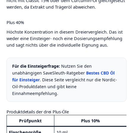
nicht mit Classic 15% oder dem Curcumin-Öl gleichgesetzt
werden, da Extrakt und Trägeröl abweichen.
Plus 40%
Höchste Konzentration in diesem Dreiervergleich. Das ist
weder eine Einsteiger- noch eine Dosierungsempfehlung
und sagt nichts über die individuelle Eignung aus.
Für die Einsteigerfrage:
Nutzen Sie den
unabhängigen SaveSleuth-Ratgeber
Bestes CBD Öl
für Einsteiger
. Diese Seite vergleicht nur die Nordic-
Oil-Produktdaten und gibt keine
Einnahmeempfehlung.
Produktdetails der drei Plus-Öle
Prüfpunkt
Plus 10%
Flaschengröße
10 ml
1