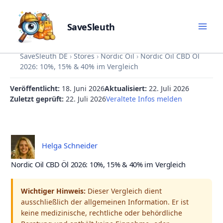
SaveSleuth
Skip
SaveSleuth DE
›
Stores
›
Nordic Oil
›
Nordic Oil CBD Öl
to
2026: 10%, 15% & 40% im Vergleich
content
Veröffentlicht:
18. Juni 2026
Aktualisiert:
22. Juli 2026
Zuletzt geprüft:
22. Juli 2026
Veraltete Infos melden
Helga Schneider
Nordic Oil CBD Öl 2026: 10%, 15% & 40% im Vergleich
Wichtiger Hinweis:
Dieser Vergleich dient
ausschließlich der allgemeinen Information. Er ist
keine medizinische, rechtliche oder behördliche