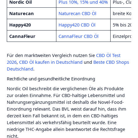
Nordic Oil
Plus 10%, 15% und 40%
Plus-, Clas
Naturecan
Naturecan CBD Öl
breite Konz
Happy420
Happy420 CBD Öl
5% bis 20%,
CannaFleur
CannaFleur CBD Öl
Einzelprodu
Für den marktweiten Vergleich nutzen Sie
CBD Öl Test
2026
,
CBD Öl kaufen in Deutschland
und
Beste CBD Shops
Deutschland
.
Rechtliche und gesundheitliche Einordnung
Nordic Oil beschreibt die verglichenen Öle als Produkte
zur oralen Einnahme. Für CBD-haltige Lebensmittel und
Nahrungsergänzungsmittel ist deshalb die Novel-Food-
Einordnung relevant. Das BVL weist darauf hin, dass ihm
derzeit kein Fall bekannt ist, in dem ein CBD-haltiges
Lebensmittel als verkehrsfähig beurteilt wurde. Eine
niedrige THC-Angabe allein beantwortet die Rechtsfrage
nicht.