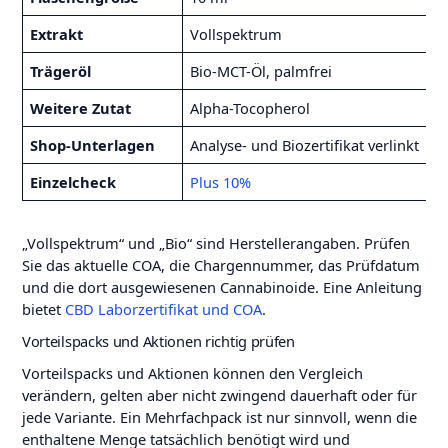
Extrakt
Vollspektrum
V
Trägeröl
Bio-MCT-Öl, palmfrei
B
Weitere Zutat
Alpha-Tocopherol
A
Shop-Unterlagen
Analyse- und Biozertifikat verlinkt
A
Einzelcheck
Plus 10%
P
„Vollspektrum“ und „Bio“ sind Herstellerangaben. Prüfen
Sie das aktuelle COA, die Chargennummer, das Prüfdatum
und die dort ausgewiesenen Cannabinoide. Eine Anleitung
bietet
CBD Laborzertifikat und COA
.
Vorteilspacks und Aktionen richtig prüfen
Vorteilspacks und Aktionen können den Vergleich
verändern, gelten aber nicht zwingend dauerhaft oder für
jede Variante. Ein Mehrfachpack ist nur sinnvoll, wenn die
enthaltene Menge tatsächlich benötigt wird und