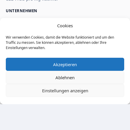
UNTERNEHMEN
Über uns
Cookies
Kontakt
Impressum
Wir verwenden Cookies, damit die Website funktioniert und um den
Affiliate-Hinweis
Traffic zu messen. Sie können akzeptieren, ablehnen oder Ihre
Wie SaveSleuth Geld verdient
Einstellungen verwalten.
Wie wir Deals, Shop-Seiten und Reviews prüfen
Datenschutz
Akzeptieren
Cookie-Richtlinie
Nutzungsbedingungen
Ablehnen
Seitenindex
Einstellungen anzeigen
© 2026 SaveSleuth. All rights reserved.