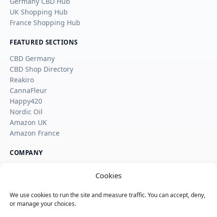
Germany CBD Hub
UK Shopping Hub
France Shopping Hub
FEATURED SECTIONS
CBD Germany
CBD Shop Directory
Reakiro
CannaFleur
Happy420
Nordic Oil
Amazon UK
Amazon France
COMPANY
About
Cookies
Contact
Affiliate Disclosure
We use cookies to run the site and measure traffic. You can accept, deny,
How SaveSleuth Makes Money
or manage your choices.
How We Review Deals, Store Pages and Reviews