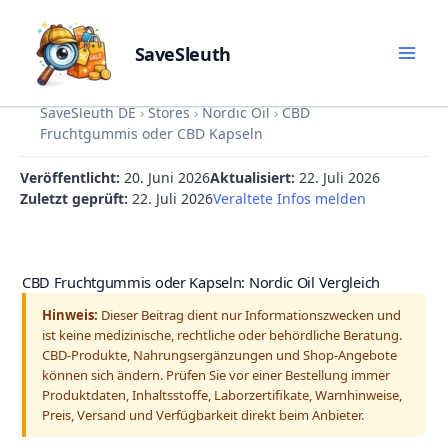
SaveSleuth
Skip
SaveSleuth DE
›
Stores
›
Nordic Oil
›
CBD
to
Fruchtgummis oder CBD Kapseln
content
Veröffentlicht:
20. Juni 2026
Aktualisiert:
22. Juli 2026
Zuletzt geprüft:
22. Juli 2026
Veraltete Infos melden
CBD Fruchtgummis oder Kapseln: Nordic Oil Vergleich
Hinweis:
Dieser Beitrag dient nur Informationszwecken und
ist keine medizinische, rechtliche oder behördliche Beratung.
CBD-Produkte, Nahrungsergänzungen und Shop-Angebote
können sich ändern. Prüfen Sie vor einer Bestellung immer
Produktdaten, Inhaltsstoffe, Laborzertifikate, Warnhinweise,
Preis, Versand und Verfügbarkeit direkt beim Anbieter.