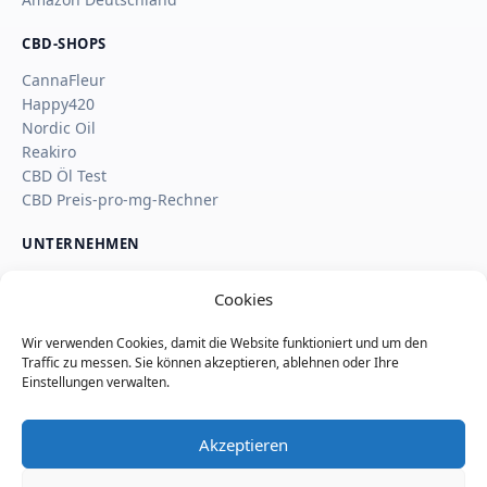
CBD-SHOPS
CannaFleur
Happy420
Nordic Oil
Reakiro
CBD Öl Test
CBD Preis-pro-mg-Rechner
UNTERNEHMEN
Über uns
Cookies
Kontakt
Impressum
Wir verwenden Cookies, damit die Website funktioniert und um den
Affiliate-Hinweis
Traffic zu messen. Sie können akzeptieren, ablehnen oder Ihre
Wie SaveSleuth Geld verdient
Einstellungen verwalten.
Wie wir Deals, Shop-Seiten und Reviews prüfen
Datenschutz
Akzeptieren
Cookie-Richtlinie
Nutzungsbedingungen