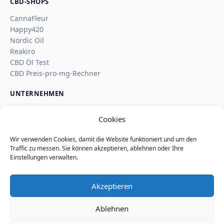
CBD-SHOPS
CannaFleur
Happy420
Nordic Oil
Reakiro
CBD Öl Test
CBD Preis-pro-mg-Rechner
UNTERNEHMEN
Über uns
Cookies
Kontakt
Impressum
Wir verwenden Cookies, damit die Website funktioniert und um den
Affiliate-Hinweis
Traffic zu messen. Sie können akzeptieren, ablehnen oder Ihre
Wie SaveSleuth Geld verdient
Einstellungen verwalten.
Wie wir Deals, Shop-Seiten und Reviews prüfen
Datenschutz
Akzeptieren
Cookie-Richtlinie
Nutzungsbedingungen
Ablehnen
Seitenindex