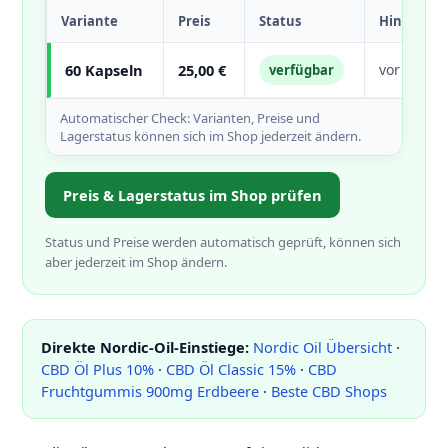
Variante
Preis
Status
Hinweis
60 Kapseln
25,00 €
vor dem K
verfügbar
Automatischer Check: Varianten, Preise und
Lagerstatus können sich im Shop jederzeit ändern.
Preis & Lagerstatus im Shop prüfen
Status und Preise werden automatisch geprüft, können sich
aber jederzeit im Shop ändern.
Direkte Nordic-Oil-Einstiege:
Nordic Oil Übersicht
·
CBD Öl Plus 10%
·
CBD Öl Classic 15%
·
CBD
Fruchtgummis 900mg Erdbeere
·
Beste CBD Shops