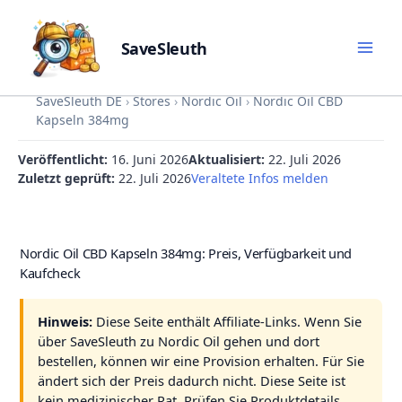
SaveSleuth
Skip
SaveSleuth DE
›
Stores
›
Nordic Oil
›
Nordic Oil CBD
to
Kapseln 384mg
content
Veröffentlicht:
16. Juni 2026
Aktualisiert:
22. Juli 2026
Zuletzt geprüft:
22. Juli 2026
Veraltete Infos melden
Nordic Oil CBD Kapseln 384mg: Preis, Verfügbarkeit und
Kaufcheck
Hinweis:
Diese Seite enthält Affiliate-Links. Wenn Sie
über SaveSleuth zu Nordic Oil gehen und dort
bestellen, können wir eine Provision erhalten. Für Sie
ändert sich der Preis dadurch nicht. Diese Seite ist
kein medizinischer Rat. Prüfen Sie Produktdetails,