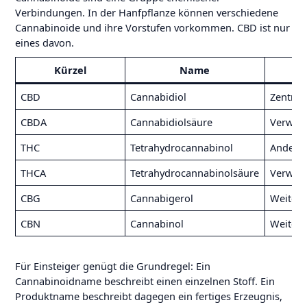
Verbindungen. In der Hanfpflanze können verschiedene
Cannabinoide und ihre Vorstufen vorkommen. CBD ist nur
eines davon.
Kürzel
Name
CBD
Cannabidiol
Zentral
CBDA
Cannabidiolsäure
Verwand
THC
Tetrahydrocannabinol
Anderes
THCA
Tetrahydrocannabinolsäure
Verwand
CBG
Cannabigerol
Weitere
CBN
Cannabinol
Weitere
Für Einsteiger genügt die Grundregel: Ein
Cannabinoidname beschreibt einen einzelnen Stoff. Ein
Produktname beschreibt dagegen ein fertiges Erzeugnis,