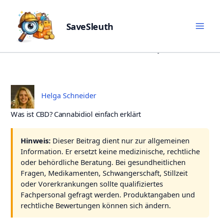
SaveSleuth
Skip
Veröffentlicht:
31. Mai 2026
Aktualisiert:
21. Juli 2026
to
content
Helga Schneider
Was ist CBD? Cannabidiol einfach erklärt
Hinweis:
Dieser Beitrag dient nur zur allgemeinen
Information. Er ersetzt keine medizinische, rechtliche
oder behördliche Beratung. Bei gesundheitlichen
Fragen, Medikamenten, Schwangerschaft, Stillzeit
oder Vorerkrankungen sollte qualifiziertes
Fachpersonal gefragt werden. Produktangaben und
rechtliche Bewertungen können sich ändern.