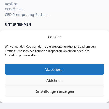
Reakiro
CBD Öl Test
CBD Preis-pro-mg-Rechner
UNTERNEHMEN
Über uns
Cookies
Kontakt
Impressum
Wir verwenden Cookies, damit die Website funktioniert und um den
Affiliate-Hinweis
Traffic zu messen. Sie können akzeptieren, ablehnen oder Ihre
Wie SaveSleuth Geld verdient
Einstellungen verwalten.
Wie wir Deals, Shop-Seiten und Reviews prüfen
Datenschutz
Akzeptieren
Cookie-Richtlinie
Nutzungsbedingungen
Ablehnen
Seitenindex
Einstellungen anzeigen
© 2026 SaveSleuth. All rights reserved.