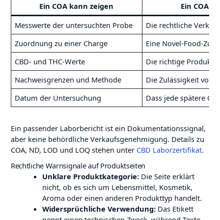
Ein COA kann zeigen
Ein COA be
Messwerte der untersuchten Probe
Die rechtliche Verkeh
Zuordnung zu einer Charge
Eine Novel-Food-Zula
CBD- und THC-Werte
Die richtige Produkt
Nachweisgrenzen und Methode
Die Zulässigkeit von 
Datum der Untersuchung
Dass jede spätere Char
Ein passender Laborbericht ist ein Dokumentationssignal,
aber keine behördliche Verkaufsgenehmigung. Details zu
COA, ND, LOD und LOQ stehen unter
CBD Laborzertifikat
.
Rechtliche Warnsignale auf Produktseiten
Unklare Produktkategorie:
Die Seite erklärt
nicht, ob es sich um Lebensmittel, Kosmetik,
Aroma oder einen anderen Produkttyp handelt.
Widersprüchliche Verwendung:
Das Etikett
nennt einen technischen Zweck, während Texte