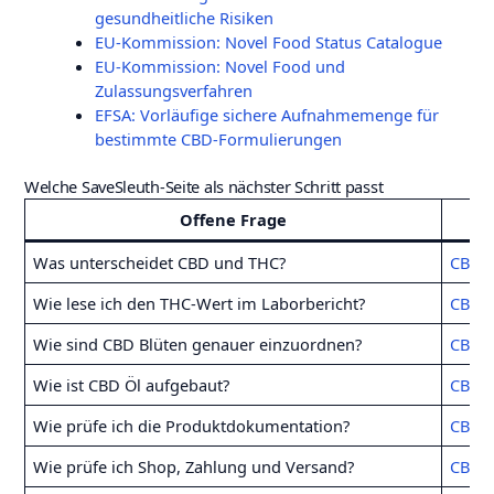
gesundheitliche Risiken
EU-Kommission: Novel Food Status Catalogue
EU-Kommission: Novel Food und
Zulassungsverfahren
EFSA: Vorläufige sichere Aufnahmemenge für
bestimmte CBD-Formulierungen
Welche SaveSleuth-Seite als nächster Schritt passt
Offene Frage
Was unterscheidet CBD und THC?
CBD 
Wie lese ich den THC-Wert im Laborbericht?
CBD L
Wie sind CBD Blüten genauer einzuordnen?
CBD B
Wie ist CBD Öl aufgebaut?
CBD 
Wie prüfe ich die Produktdokumentation?
CBD Q
Wie prüfe ich Shop, Zahlung und Versand?
CBD 