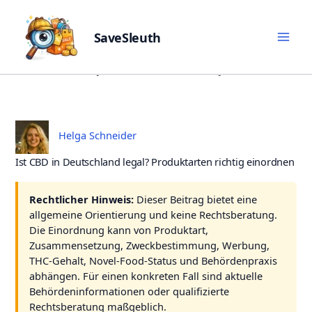
SaveSleuth
Skip
Veröffentlicht:
2. Juni 2026
Aktualisiert:
21. Juli 2026
to
content
Helga Schneider
Ist CBD in Deutschland legal? Produktarten richtig einordnen
Rechtlicher Hinweis:
Dieser Beitrag bietet eine
allgemeine Orientierung und keine Rechtsberatung.
Die Einordnung kann von Produktart,
Zusammensetzung, Zweckbestimmung, Werbung,
THC-Gehalt, Novel-Food-Status und Behördenpraxis
abhängen. Für einen konkreten Fall sind aktuelle
Behördeninformationen oder qualifizierte
Rechtsberatung maßgeblich.