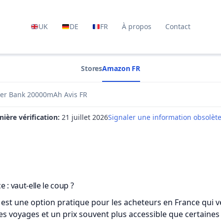
UK
DE
FR
À propos
Contact
Stores
Amazon FR
er Bank 20000mAh Avis FR
nière vérification:
21 juillet 2026
Signaler une information obsolèt
: vaut-elle le coup ?
est une option pratique pour les acheteurs en France qui v
es voyages et un prix souvent plus accessible que certaine