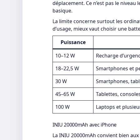
déplacement. Ce n’est pas le niveau l
basique.
La limite concerne surtout les ordina
d’usage, mieux vaut choisir une batt
Puissance
10–12 W
Recharge d’urgen
18–22,5 W
Smartphones et pe
30 W
Smartphones, table
45–65 W
Tablettes, consoles
100 W
Laptops et plusieu
INIU 20000mAh avec iPhone
La INIU 20000mAh convient bien aux ut