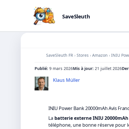
SaveSleuth
Skip
to
content
SaveSleuth FR
›
Stores
›
Amazon
›
INIU Pow
Publié:
9 mars 2026
Mis à jour:
21 juillet 2026
Der
Klaus Müller
INIU Power Bank 20000mAh Avis France 
La
batterie externe INIU 20000mAh
téléphone, une bonne réserve pour l