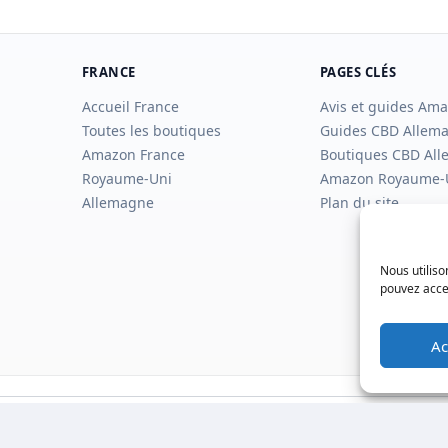
FRANCE
PAGES CLÉS
Accueil France
Avis et guides Am
Toutes les boutiques
Guides CBD Allem
Amazon France
Boutiques CBD Al
Royaume-Uni
Amazon Royaume-
Allemagne
Plan du site
Nous utiliso
pouvez accep
Ac
© 2026 SaveSleuth. All rights reserved.