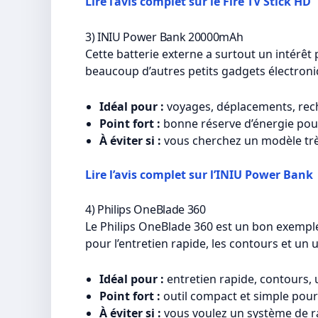
Lire l’avis complet sur le Fire TV Stick HD
3) INIU Power Bank 20000mAh
Cette batterie externe a surtout un intérêt p
beaucoup d’autres petits gadgets électroniqu
Idéal pour :
voyages, déplacements, rec
Point fort :
bonne réserve d’énergie pou
À éviter si :
vous cherchez un modèle très
Lire l’avis complet sur l’INIU Power Bank
4) Philips OneBlade 360
Le Philips OneBlade 360 est un bon exemple 
pour l’entretien rapide, les contours et un
Idéal pour :
entretien rapide, contours,
Point fort :
outil compact et simple pour
À éviter si :
vous voulez un système de ra