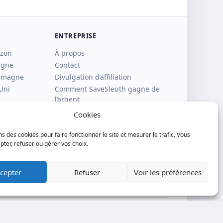
ENTREPRISE
azon
À propos
agne
Contact
lemagne
Divulgation d’affiliation
Uni
Comment SaveSleuth gagne de
l’argent
Comment nous vérifions les
Cookies
bons plans, les pages boutiques
et les avis
ns des cookies pour faire fonctionner le site et mesurer le trafic. Vous
Politique de confidentialité
ter, refuser ou gérer vos choix.
Politique relative aux cookies
Conditions d’utilisation
cepter
Refuser
Voir les préférences