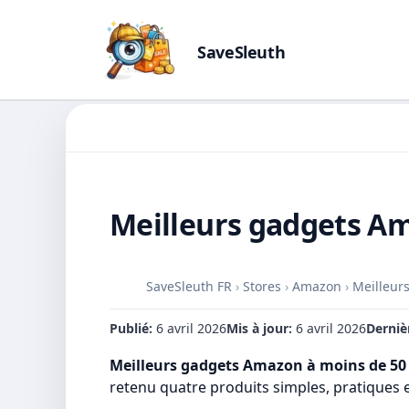
SaveSleuth
Skip
to
content
Meilleurs gadgets Am
SaveSleuth FR
›
Stores
›
Amazon
›
Meilleur
Publié:
6 avril 2026
Mis à jour:
6 avril 2026
Dernièr
Meilleurs gadgets Amazon à moins de 50
retenu quatre produits simples, pratiques 