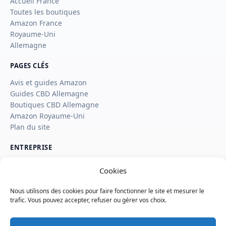
Accueil France
Toutes les boutiques
Amazon France
Royaume-Uni
Allemagne
PAGES CLÉS
Avis et guides Amazon
Guides CBD Allemagne
Boutiques CBD Allemagne
Amazon Royaume-Uni
Plan du site
ENTREPRISE
À propos
Cookies
Contact
Divulgation d’affiliation
Nous utilisons des cookies pour faire fonctionner le site et mesurer le
Comment SaveSleuth gagne de l’argent
trafic. Vous pouvez accepter, refuser ou gérer vos choix.
Comment nous vérifions les bons plans, les pages boutiques
et les avis