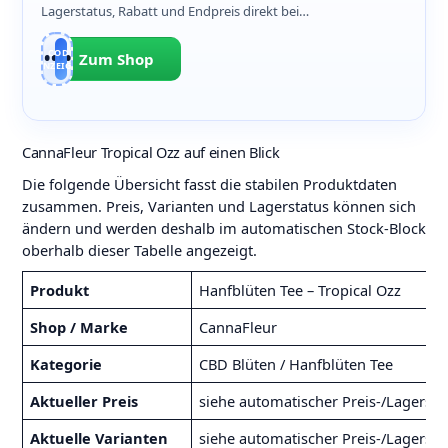
Lagerstatus, Rabatt und Endpreis direkt bei
CannaFleur prüfen.
CODE
SAV•••••TH
Zum Shop
ANZEIGEN
CannaFleur Tropical Ozz auf einen Blick
Die folgende Übersicht fasst die stabilen Produktdaten
zusammen. Preis, Varianten und Lagerstatus können sich
ändern und werden deshalb im automatischen Stock-Block
oberhalb dieser Tabelle angezeigt.
Produkt
Hanfblüten Tee – Tropical Ozz
Shop / Marke
CannaFleur
Kategorie
CBD Blüten / Hanfblüten Tee
Aktueller Preis
siehe automatischer Preis-/Lagerst
Aktuelle Varianten
siehe automatischer Preis-/Lagerst