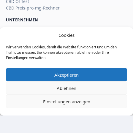
CBD Öl Test
CBD Preis-pro-mg-Rechner
UNTERNEHMEN
Über uns
Cookies
Kontakt
Impressum
Wir verwenden Cookies, damit die Website funktioniert und um den
Affiliate-Hinweis
Traffic zu messen. Sie können akzeptieren, ablehnen oder Ihre
Wie SaveSleuth Geld verdient
Einstellungen verwalten.
Wie wir Deals, Shop-Seiten und Reviews prüfen
Datenschutz
Akzeptieren
Cookie-Richtlinie
Nutzungsbedingungen
Ablehnen
Seitenindex
Einstellungen anzeigen
© 2026 SaveSleuth. All rights reserved.