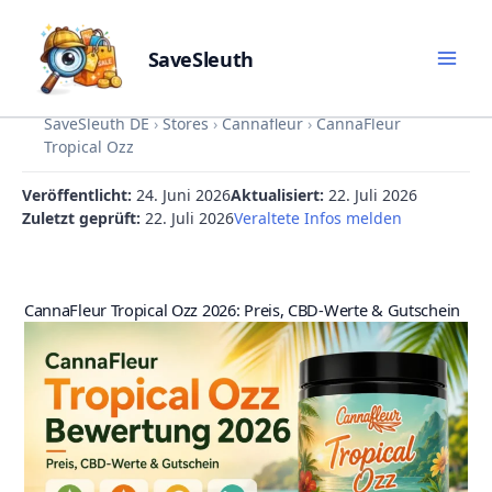
SaveSleuth
Skip
SaveSleuth DE
›
Stores
›
Cannafleur
›
CannaFleur
to
Tropical Ozz
content
Veröffentlicht:
24. Juni 2026
Aktualisiert:
22. Juli 2026
Zuletzt geprüft:
22. Juli 2026
Veraltete Infos melden
CannaFleur Tropical Ozz 2026: Preis, CBD-Werte & Gutschein