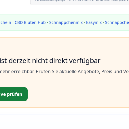
schein
·
CBD Blüten Hub
·
Schnäppchenmix
·
Easymix
·
Schnäppchen
st derzeit nicht direkt verfügbar
 mehr erreichbar. Prüfen Sie aktuelle Angebote, Preis und V
ive prüfen