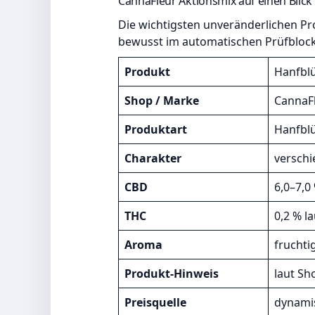
CannaFleur Aktionsmix auf einen Blick
Die wichtigsten unveränderlichen Pr
bewusst im automatischen Prüfblock
Produkt
Hanfblü
Shop / Marke
CannaF
Produktart
Hanfblü
Charakter
verschi
CBD
6,0–7,0
THC
0,2 % l
Aroma
fruchti
Produkt-Hinweis
laut Sh
Preisquelle
dynami