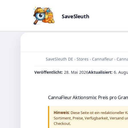
SaveSleuth
Skip
to
content
SaveSleuth DE
›
Stores
›
Cannafleur
›
Canna
Veröffentlicht:
28. Mai 2026
Aktualisiert:
6. Augu
CannaFleur Aktionsmix: Preis pro Gr
Hinweis:
Diese Seite ist ein redaktionelle
Sortiment, Preise, Verfügbarkeit, Versand 
Checkout.