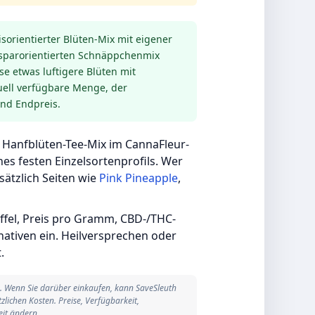
sorientierter Blüten-Mix mit eigener
sparorientierten Schnäppchenmix
se etwas luftigere Blüten mit
tuell verfügbare Menge, der
nd Endpreis.
ler Hanfblüten-Tee-Mix im CannaFleur-
nes festen Einzelsortenprofils. Wer
sätzlich Seiten wie
Pink Pineapple
,
affel, Preis pro Gramm, CBD-/THC-
nativen ein. Heilversprechen oder
.
in. Wenn Sie darüber einkaufen, kann SaveSleuth
zlichen Kosten. Preise, Verfügbarkeit,
it ändern.