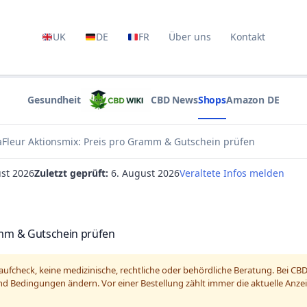
UK
DE
FR
Über uns
Kontakt
Gesundheit
CBD News
Shops
Amazon DE
CBD Wiki
Fleur Aktionsmix: Preis pro Gramm & Gutschein prüfen
st 2026
Zuletzt geprüft:
6. August 2026
Veraltete Infos melden
amm & Gutschein prüfen
r Kaufcheck, keine medizinische, rechtliche oder behördliche Beratung. Bei 
und Bedingungen ändern. Vor einer Bestellung zählt immer die aktuelle Anze