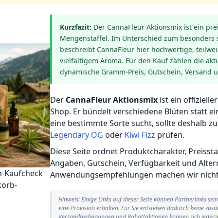
Kurzfazit:
Der CannaFleur Aktionsmix ist ein prei
Mengenstaffel. Im Unterschied zum besonders 
beschreibt CannaFleur hier hochwertige, teilwei
vielfältigem Aroma. Für den Kauf zählen die ak
dynamische Gramm-Preis, Gutschein, Versand u
Der
CannaFleur Aktionsmix
ist ein offiziel
Shop. Er bündelt verschiedene Blüten statt ei
eine bestimmte Sorte sucht, sollte deshalb zu
Legendary OG
oder
Kiwi Fizz
prüfen.
Diese Seite ordnet Produktcharakter, Preisst
Angaben, Gutschein, Verfügbarkeit und Alter
h-Kaufcheck
Anwendungsempfehlungen machen wir nicht
korb-
Hinweis: Einige Links auf dieser Seite können Partnerlinks se
eine Provision erhalten. Für Sie entstehen dadurch keine zusät
Versandbedingungen und Rabattaktionen können sich jederze