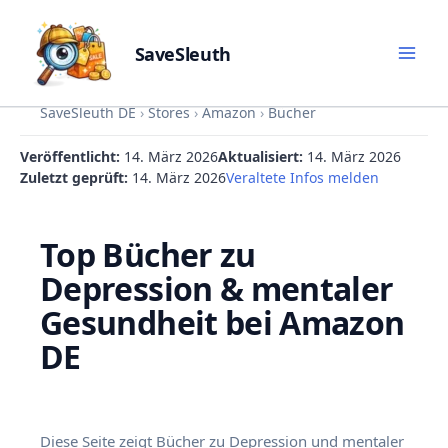
SaveSleuth
Skip
SaveSleuth DE
›
Stores
›
Amazon
›
Bücher
to
content
Veröffentlicht:
14. März 2026
Aktualisiert:
14. März 2026
Zuletzt geprüft:
14. März 2026
Veraltete Infos melden
Top Bücher zu
Depression & mentaler
Gesundheit bei Amazon
DE
Diese Seite zeigt Bücher zu Depression und mentaler