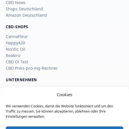
CBD News
Shops Deutschland
Amazon Deutschland
CBD-SHOPS
CannaFleur
Happy420
Nordic Oil
Reakiro
CBD Öl Test
CBD Preis-pro-mg-Rechner
UNTERNEHMEN
Über uns
Cookies
Kontakt
Impressum
Wir verwenden Cookies, damit die Website funktioniert und um den
Affiliate-Hinweis
Traffic zu messen. Sie können akzeptieren, ablehnen oder Ihre
Wie SaveSleuth Geld verdient
Einstellungen verwalten.
Wie wir Deals, Shop-Seiten und Reviews prüfen
Datenschutz