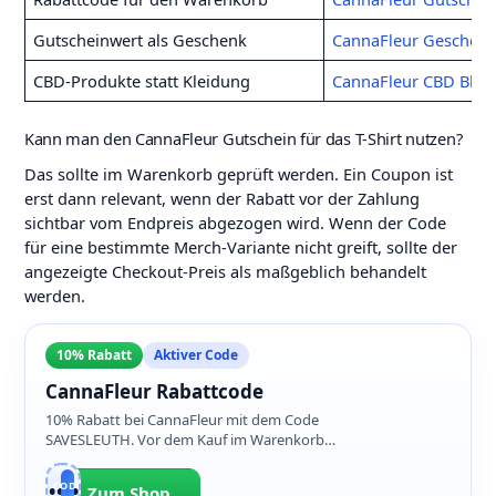
Gutscheinwert als Geschenk
CannaFleur Geschenk
CBD-Produkte statt Kleidung
CannaFleur CBD Blüt
Kann man den CannaFleur Gutschein für das T-Shirt nutzen?
Das sollte im Warenkorb geprüft werden. Ein Coupon ist
erst dann relevant, wenn der Rabatt vor der Zahlung
sichtbar vom Endpreis abgezogen wird. Wenn der Code
für eine bestimmte Merch-Variante nicht greift, sollte der
angezeigte Checkout-Preis als maßgeblich behandelt
werden.
10% Rabatt
Aktiver Code
CannaFleur Rabattcode
10% Rabatt bei CannaFleur mit dem Code
SAVESLEUTH. Vor dem Kauf im Warenkorb
prüfen, ob der Rabatt auf das T-Shirt angewendet
wird.
CODE
SAV•••••TH
Zum Shop