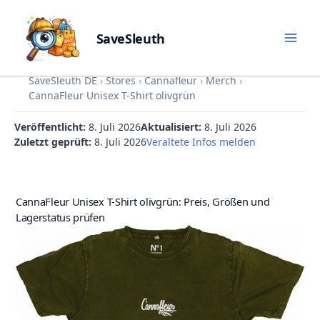
SaveSleuth
Skip
SaveSleuth DE
›
Stores
›
Cannafleur
›
Merch
›
to
CannaFleur Unisex T-Shirt olivgrün
content
Veröffentlicht:
8. Juli 2026
Aktualisiert:
8. Juli 2026
Zuletzt geprüft:
8. Juli 2026
Veraltete Infos melden
CannaFleur Unisex T-Shirt olivgrün: Preis, Größen und
Lagerstatus prüfen