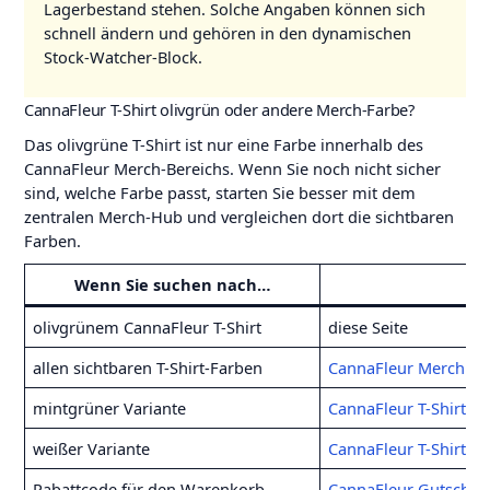
Lagerbestand stehen. Solche Angaben können sich
schnell ändern und gehören in den dynamischen
Stock-Watcher-Block.
CannaFleur T-Shirt olivgrün oder andere Merch-Farbe?
Das olivgrüne T-Shirt ist nur eine Farbe innerhalb des
CannaFleur Merch-Bereichs. Wenn Sie noch nicht sicher
sind, welche Farbe passt, starten Sie besser mit dem
zentralen Merch-Hub und vergleichen dort die sichtbaren
Farben.
Wenn Sie suchen nach…
B
olivgrünem CannaFleur T-Shirt
diese Seite
allen sichtbaren T-Shirt-Farben
CannaFleur Merch
mintgrüner Variante
CannaFleur T-Shirt m
weißer Variante
CannaFleur T-Shirt w
Rabattcode für den Warenkorb
CannaFleur Gutschei