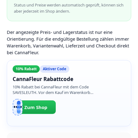
Status und Preise werden automatisch geprüft, können sich
aber jederzeit im Shop ändern.
Der angezeigte Preis- und Lagerstatus ist nur eine
Orientierung. Für die endgültige Bestellung zählen immer
Warenkorb, Variantenwahl, Lieferzeit und Checkout direkt
bei CannaFleur.
10% Rabatt
Aktiver Code
CannaFleur Rabattcode
10% Rabatt bei CannaFleur mit dem Code
SAVESLEUTH. Vor dem Kauf im Warenkorb
prüfen, ob der Rabatt auf das T-Shirt angewendet
wird.
CODE
SAV•••••TH
Zum Shop
ANZEIGEN