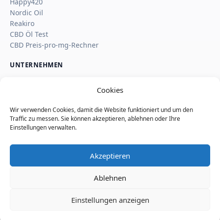
Happy420
Nordic Oil
Reakiro
CBD Öl Test
CBD Preis-pro-mg-Rechner
UNTERNEHMEN
Über uns
Cookies
Kontakt
Impressum
Wir verwenden Cookies, damit die Website funktioniert und um den
Affiliate-Hinweis
Traffic zu messen. Sie können akzeptieren, ablehnen oder Ihre
Wie SaveSleuth Geld verdient
Einstellungen verwalten.
Wie wir Deals, Shop-Seiten und Reviews prüfen
Datenschutz
Akzeptieren
Cookie-Richtlinie
Nutzungsbedingungen
Ablehnen
Seitenindex
Einstellungen anzeigen