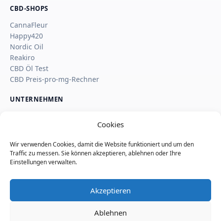
CBD-SHOPS
CannaFleur
Happy420
Nordic Oil
Reakiro
CBD Öl Test
CBD Preis-pro-mg-Rechner
UNTERNEHMEN
Über uns
Cookies
Kontakt
Impressum
Wir verwenden Cookies, damit die Website funktioniert und um den
Affiliate-Hinweis
Traffic zu messen. Sie können akzeptieren, ablehnen oder Ihre
Wie SaveSleuth Geld verdient
Einstellungen verwalten.
Wie wir Deals, Shop-Seiten und Reviews prüfen
Datenschutz
Akzeptieren
Cookie-Richtlinie
Nutzungsbedingungen
Ablehnen
Seitenindex