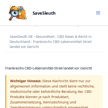
SaveSleuth
Skip
Veröffentlicht:
16. Juni 2026
Aktualisiert:
16. Juni 2026
to
content
SaveSleuth DE
›
Gesundheit
›
CBD News & Recht in
Deutschland
›
Frankreichs CBD-Lebensmittel-Streit
landet vor Gericht
Frankreichs CBD-Lebensmittel-Streit landet vor Gericht
Wichtiger Hinweis:
Diese Nachricht dient nur zur
allgemeinen Information und stellt keine rechtliche,
medizinische oder behördliche Beratung dar. CBD-
Produkte können je nach Produktart,
Zusammensetzung, Kennzeichnung und
Zweckbestimmung unterschiedlich eingeordnet