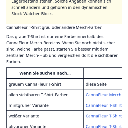
Lagerbestand stehen. Solche Angaben können sich
schnell ändern und gehören in den dynamischen
Stock-Watcher-Block.
CannaFleur T-Shirt grau oder andere Merch-Farbe?
Das graue T-Shirt ist nur eine Farbe innerhalb des
CannaFleur Merch-Bereichs. Wenn Sie noch nicht sicher
sind, welche Farbe passt, starten Sie besser mit dem
zentralen Merch-Hub und vergleichen dort die sichtbaren
Farben.
Wenn Sie suchen nach…
B
grauem CannaFleur T-Shirt
diese Seite
allen sichtbaren T-Shirt-Farben
CannaFleur Merch
mintgrüner Variante
CannaFleur T-Shirt m
weißer Variante
CannaFleur T-Shirt w
olivgrüner Variante
CannaFleur T-Shirt ol