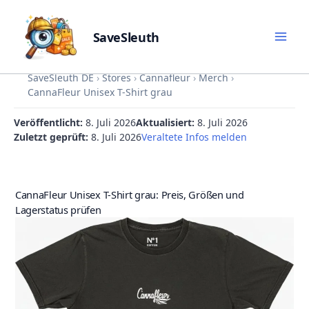
SaveSleuth
Skip
SaveSleuth DE
›
Stores
›
Cannafleur
›
Merch
›
to
CannaFleur Unisex T-Shirt grau
content
Veröffentlicht:
8. Juli 2026
Aktualisiert:
8. Juli 2026
Zuletzt geprüft:
8. Juli 2026
Veraltete Infos melden
CannaFleur Unisex T-Shirt grau: Preis, Größen und
Lagerstatus prüfen