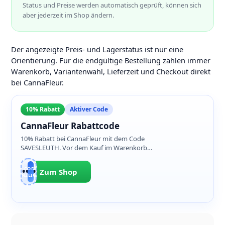
Status und Preise werden automatisch geprüft, können sich
aber jederzeit im Shop ändern.
Der angezeigte Preis- und Lagerstatus ist nur eine
Orientierung. Für die endgültige Bestellung zählen immer
Warenkorb, Variantenwahl, Lieferzeit und Checkout direkt
bei CannaFleur.
10% Rabatt
Aktiver Code
CannaFleur Rabattcode
10% Rabatt bei CannaFleur mit dem Code
SAVESLEUTH. Vor dem Kauf im Warenkorb
prüfen, ob der Rabatt auf das T-Shirt angewendet
wird.
CODE
SAV•••••TH
Zum Shop
ANZEIGEN