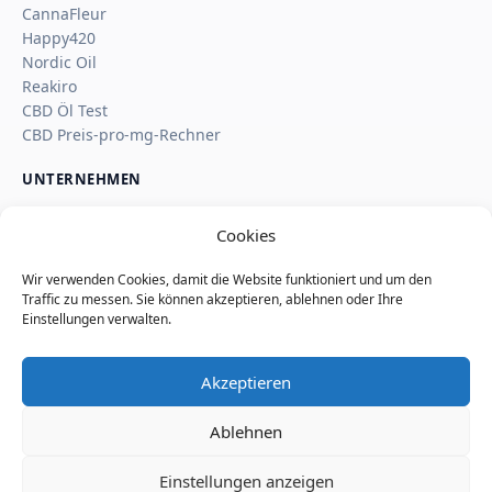
CannaFleur
Happy420
Nordic Oil
Reakiro
CBD Öl Test
CBD Preis-pro-mg-Rechner
UNTERNEHMEN
Über uns
Cookies
Kontakt
Impressum
Wir verwenden Cookies, damit die Website funktioniert und um den
Affiliate-Hinweis
Traffic zu messen. Sie können akzeptieren, ablehnen oder Ihre
Wie SaveSleuth Geld verdient
Einstellungen verwalten.
Wie wir Deals, Shop-Seiten und Reviews prüfen
Datenschutz
Akzeptieren
Cookie-Richtlinie
Nutzungsbedingungen
Ablehnen
Seitenindex
Einstellungen anzeigen